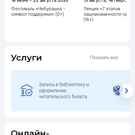
18 июня – 22 августа 2026
13 августа, Четверг, 12:
Фестиваль «Чебурашка –
Лекция «7 этапов
символ поддержки» (0+)
зашлакованности орга
(16+)
Услуги
Показать все
Запись в библиотеку и
К
оформление
п
читательского билета
м
Онлайн-