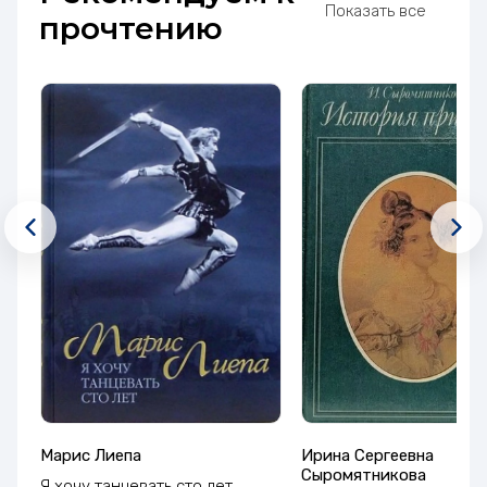
Показать все
прочтению
Марис Лиепа
Ирина Сергеевна
Сыромятникова
Я хочу танцевать сто лет