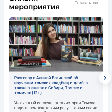
Показать все
мероприятия
ВИДЕОЗАПИСЬ
Разговор с Алиной Багинской об
Р
изучении томских кладбищ и дамб, а
э
также о книгах о Сибири, Томске и
томичах (12+)
И
с
Увлеченный исследователь истории Томска
л
поделилась некоторыми результатами своих