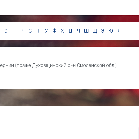
О
П
Р
С
Т
У
Ф
Х
Ц
Ч
Ш
Щ
Э
Ю
Я
бернии (позже Духовщинский р-н Смоленской обл.)