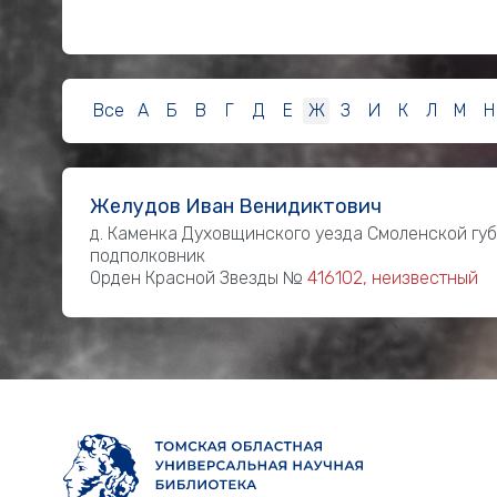
Все
А
Б
В
Г
Д
Е
Ж
З
И
К
Л
М
Н
Желудов Иван Венидиктович
д. Каменка Духовщинского уезда Смоленской гу
подполковник
Орден Красной Звезды №
416102, неизвестный