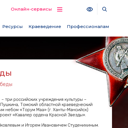
Версия для с
Поиск по
Онлайн-сервисы
Ресурсы
Краеведение
Профессионалам
зды
обеды
 – три российских учреждения культуры –
. Пушкина, Томский областной краеведческий
ым небом «Торум Маа» (г. Ханты-Мансийск)
оект «Кавалер ордена Красной Звезды».
Яковлевым и Игорем Ивановичем Студенихиным.