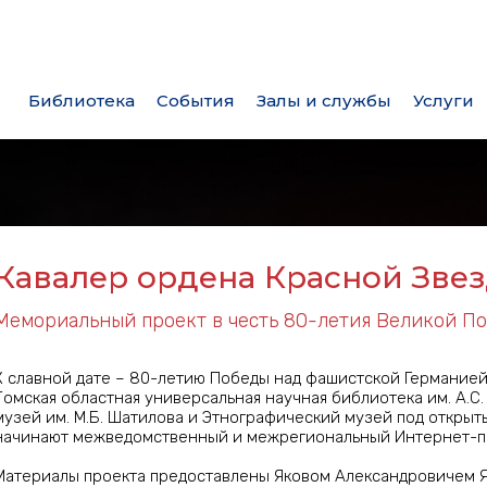
Библиотека
События
Залы и службы
Услуги
сной Звезды
Кавалер ордена Красной Зве
Мемориальный проект в честь 80-летия Великой П
К славной дате – 80-летию Победы над фашистской Германией
Томская областная универсальная научная библиотека им. А.С
музей им. М.Б. Шатилова и Этнографический музей под открыт
начинают межведомственный и межрегиональный Интернет-пр
Материалы проекта предоставлены Яковом Александровичем 