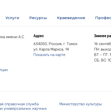
Услуги
Ресурсы
Краеведение
Профес
Адрес
Зимнее р
ка имени А.С.
634050, Россия, г. Томск
16 сентя
ул. Карла Маркса, 14
ПН: выхо
Показать на карте
ВТ – ПТ: 
СБ, ВС: 1
упции
ая справочная служба
Министерство культуры
и универсальных научных