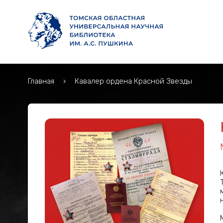
Главная
Кавалер ордена Красной Звезды
Кавалер ордена Кра