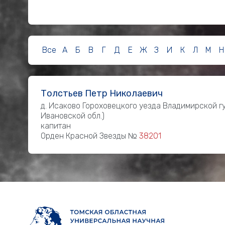
Все
А
Б
В
Г
Д
Е
Ж
З
И
К
Л
М
Н
Толстьев Петр Николаевич
д. Исаково Гороховецкого уезда Владимирской г
Ивановской обл.)
капитан
Орден Красной Звезды №
38201