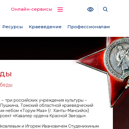
Версия для с
Поиск по
Онлайн-сервисы
Ресурсы
Краеведение
Профессионалам
зды
обеды
 – три российских учреждения культуры –
. Пушкина, Томский областной краеведческий
ым небом «Торум Маа» (г. Ханты-Мансийск)
оект «Кавалер ордена Красной Звезды».
Яковлевым и Игорем Ивановичем Студенихиным.