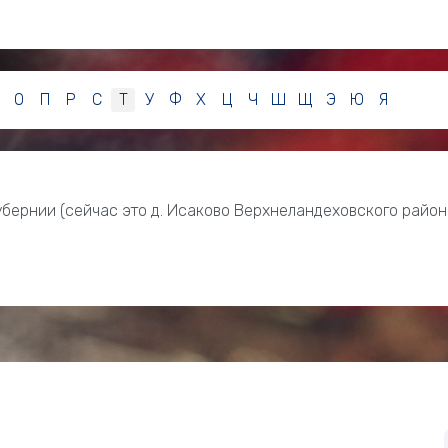
О
П
Р
С
Т
У
Ф
Х
Ц
Ч
Ш
Щ
Э
Ю
Я
убернии (сейчас это д. Исаково Верхнеландеховского район