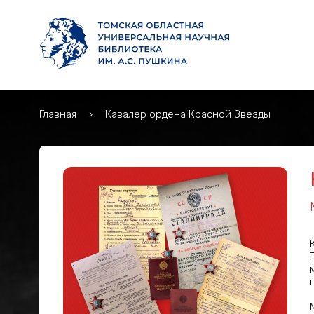
Главная
Кавалер ордена Красной Звезды
Кавалер ордена Кра