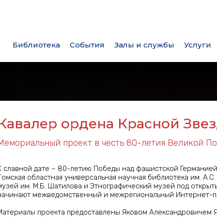
Библиотека
События
Залы и службы
Услуги
сной Звезды
Кавалер ордена Красной Зве
Мемориальный проект в честь 80-летия Великой П
К славной дате – 80-летию Победы над фашистской Германией
Томская областная универсальная научная библиотека им. А.С
музей им. М.Б. Шатилова и Этнографический музей под открыт
начинают межведомственный и межрегиональный Интернет-пр
Материалы проекта предоставлены Яковом Александровичем 