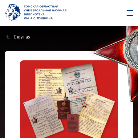
Главная
Кавалер ордена Красной З