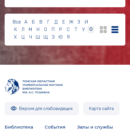
Все
А
Б
В
Г
Д
Е
Ж
З
И
К
Л
М
Н
О
П
Р
С
Т
У
Ф
Х
Ц
Ч
Ш
Щ
Э
Ю
Я
Версия для слабовидящих
Карта сайта
Библиотека
События
Залы и службы