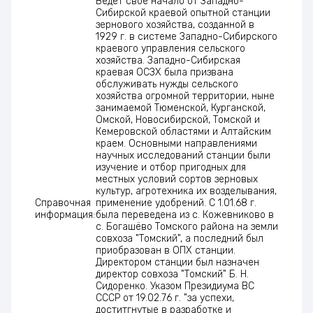
Ведёт своё начало от Западно-
Сибирской краевой опытной станции
зернового хозяйства, созданной в
1929 г. в системе Западно-Сибирского
краевого управления сельского
хозяйства. Западно-Сибирская
краевая ОСЗХ была призвана
обслуживать нужды сельского
хозяйства огромной территории, ныне
занимаемой Тюменской, Курганской,
Омской, Новосибирской, Томской и
Кемеровской областями и Алтайским
краем. Основными направлениями
научных исследований станции были
изучение и отбор пригодных для
местных условий сортов зерновых
культур, агротехника их возделывания,
Справочная
применение удобрений. С 1.01.68 г.
информация:
была переведена из с. Кожевниково в
с. Богашёво Томского района на земли
совхоза "Томский", а последний был
приобразован в ОПХ станции.
Директором станции был назначен
директор совхоза "Томский" Б. Н.
Сидоренко. Указом Президиума ВС
СССР от 19.02.76 г. "за успехи,
доститгнутые в разработке и