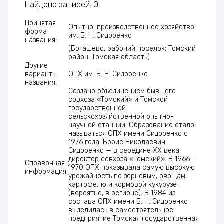
Найдено записей: 0
Принятая
Опытно-производственное хозяйство
форма
им. Б. Н. Сидоренко
названия:
(Богашево, рабочий поселок; Томский
район; Томская область)
Другие
варианты
ОПХ им. Б. Н. Сидоренко
названия:
Создано объединением бывшего
совхоза «Томский» и Томской
государственной
сельскохозяйственной опытно-
научной станции. Образование стало
называться ОПХ имени Сидоренко с
1976 года. Борис Николаевич
Сидоренко — в середине ХХ века
директор совхоза «Томский». В 1966–
Справочная
1970 ОПХ показывала самую высокую
информация:
урожайность по зерновым, овощам,
картофелю и кормовой кукурузе
(вероятно, в регионе). В 1984 из
состава ОПХ имени Б. Н. Сидоренко
выделилась в самостоятельное
предприятие Томская государственная