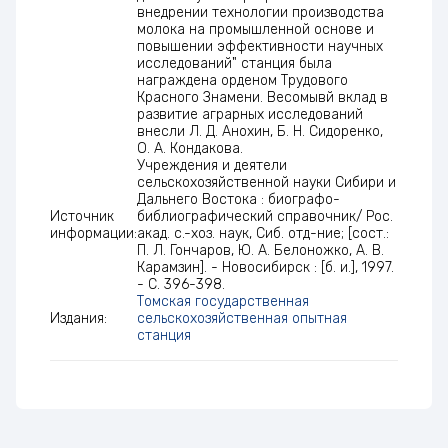
внедрении технологии производства
молока на промышленной основе и
повышении эффективности научных
исследований" станция была
награждена орденом Трудового
Красного Знамени. Весомывй вклад в
развитие аграрных исследований
внесли Л. Д. Анохин, Б. Н. Сидоренко,
О. А. Кондакова.
Учреждения и деятели
сельскохозяйственной науки Сибири и
Дальнего Востока : биографо-
Источник
библиографический справочник/ Рос.
информации:
акад. с.-хоз. наук, Сиб. отд-ние; [сост.:
П. Л. Гончаров, Ю. А. Белоножко, А. В.
Карамзин]. - Новосибирск : [б. и.], 1997.
- С. 396-398.
Томская государственная
Издания:
сельскохозяйственная опытная
станция