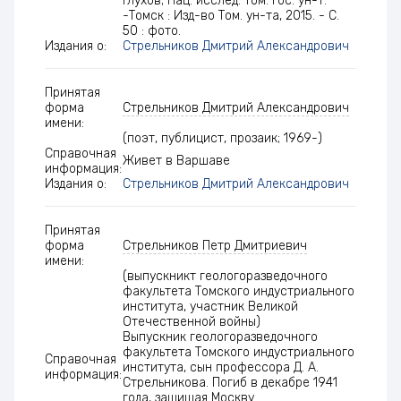
Глухов; Нац. исслед. Том. гос. ун-т.
-Томск : Изд-во Том. ун-та, 2015. - С.
50 : фото.
Издания о:
Стрельников Дмитрий Александрович
Принятая
форма
Стрельников Дмитрий Александрович
имени:
(поэт, публицист, прозаик; 1969-)
Справочная
Живет в Варшаве
информация:
Издания о:
Стрельников Дмитрий Александрович
Принятая
форма
Стрельников Петр Дмитриевич
имени:
(выпускникт геологоразведочного
факультета Томского индустриального
института, участник Великой
Отечественной войны)
Выпускник геологоразведочного
факультета Томского индустриального
Справочная
института, сын профессора Д. А.
информация:
Стрельникова. Погиб в декабре 1941
года, защищая Москву.