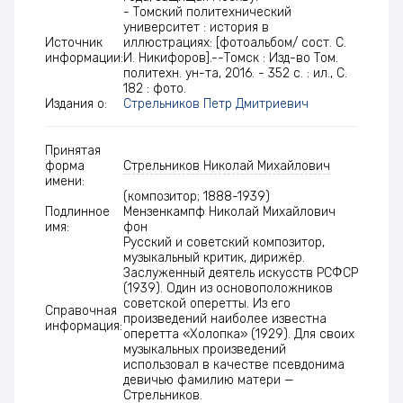
- Томский политехнический
университет : история в
Источник
иллюстрациях: [фотоальбом/ сост. С.
информации:
И. Никифоров].--Томск : Изд-во Том.
политехн. ун-та, 2016. - 352 с. : ил., С.
182 : фото.
Издания о:
Стрельников Петр Дмитриевич
Принятая
форма
Стрельников Николай Михайлович
имени:
(композитор; 1888-1939)
Подлинное
Мензенкампф Николай Михайлович
имя:
фон
Русский и советский композитор,
музыкальный критик, дирижёр.
Заслуженный деятель искусств РСФСР
(1939). Один из основоположников
советской оперетты. Из его
Справочная
произведений наиболее известна
информация:
оперетта «Холопка» (1929). Для своих
музыкальных произведений
использовал в качестве псевдонима
девичью фамилию матери —
Стрельников.