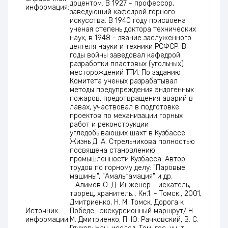
доцентом. В 1927 - профессор,
информация:
заведующий кафедрой горного
искусства. В 1940 году присвоена
ученая степень доктора технических
наук, в 1948 - звание заслуженного
деятеля науки и техники РСФСР. В
годы войны заведовал кафедрой
разработки пластовых (угольных)
месторождений ТТИ. По заданию
Комитета ученых разрабатывал
методы предупреждения эндогенных
пожаров, предотвращения аварий в
лавах, участвовал в подготовке
проектов по механизации горных
работ и реконструкции
угледобывающих шахт в Кузбассе.
Жизнь Д. А. Стрельникова полностью
посвящена становлению
промышленности Кузбасса. Автор
трудов по горному делу: "Паровые
машины", "Амальгамация" и др.
- Алимов О. Д. Инженер - искатель,
творец, хранитель... Кн.1. - Томск., 2001,
Дмитриенко, Н. М. Томск. Дорога к
Источник
Победе : экскурсионный маршрут/ Н.
информации:
М. Дмитриенко, П. Ю. Рачковский, В. С.