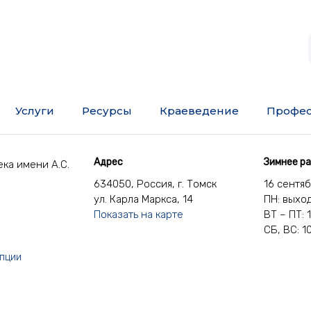
Услуги
Ресурсы
Краеведение
Профес
Адрес
Зимнее р
ка имени А.С.
634050, Россия, г. Томск
16 сентя
ул. Карла Маркса, 14
ПН: выхо
Показать на карте
ВТ – ПТ: 
СБ, ВС: 1
упции