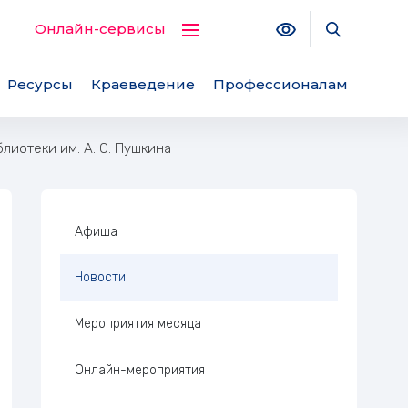
Версия для с
Поиск по
Онлайн-сервисы
Ресурсы
Краеведение
Профессионалам
лиотеки им. А. С. Пушкина
Боковая панель
Афиша
Новости
Мероприятия месяца
 библиотеки им. А. С. Пушки
Онлайн-мероприятия