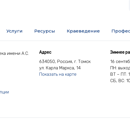
Услуги
Ресурсы
Краеведение
Профес
Адрес
Зимнее р
ка имени А.С.
634050, Россия, г. Томск
16 сентя
ул. Карла Маркса, 14
ПН: выхо
Показать на карте
ВТ – ПТ: 
СБ, ВС: 1
упции