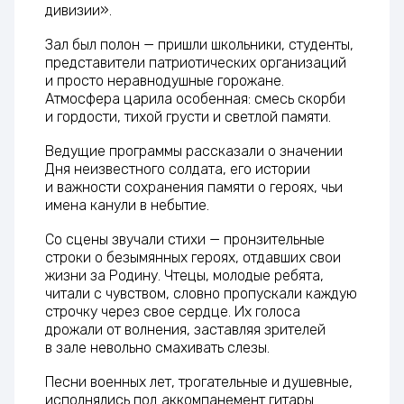
дивизии».
Зал был полон — пришли школьники, студенты,
представители патриотических организаций
и просто неравнодушные горожане.
Атмосфера царила особенная: смесь скорби
и гордости, тихой грусти и светлой памяти.
Ведущие программы рассказали о значении
Дня неизвестного солдата, его истории
и важности сохранения памяти о героях, чьи
имена канули в небытие.
Со сцены звучали стихи — пронзительные
строки о безымянных героях, отдавших свои
жизни за Родину. Чтецы, молодые ребята,
читали с чувством, словно пропускали каждую
строчку через свое сердце. Их голоса
дрожали от волнения, заставляя зрителей
в зале невольно смахивать слезы.
Песни военных лет, трогательные и душевные,
исполнялись под аккомпанемент гитары.