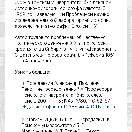
СССР в Томском университете, был деканом
историко-филологического факультета. С
1969-го – заведующий Проблемной научно-
исследовательской лабораторией истории,
археологии и этнографии Сибири ТГУ.
Автор трудов по проблемам общественно-
политического движения XIX в., по истории
крестьянства Сибири, в т.ч. книг «Декабрист Г.
С. Батеньков» (с соавторами), «Реформа 1861
г. на Алтае» и др.
Узнать больше:
Бородавкин Александр Павлович. –
Текст : непосредственный // Профессора
Томского университета : биогр. слов. –
Томск, 2001. – Т. 3 :1945–1980. – С. 52–57. –
Издание из фонда ТОУНБ им. А. С. Пушкина
.
Могильницкий, Б. Г. А. П. Бородавкин в
Томском университете / Б. Г.
Могильницкий, А. Т. Топчий. – Текст :