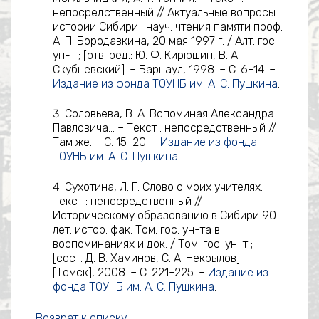
непосредственный // Актуальные вопросы
истории Сибири : науч. чтения памяти проф.
А. П. Бородавкина, 20 мая 1997 г. / Алт. гос.
ун-т ; [отв. ред.: Ю. Ф. Кирюшин, В. А.
Скубневский]. – Барнаул, 1998. – С. 6–14. –
Издание из фонда ТОУНБ им. А. С. Пушкина
.
Соловьева, В. А. Вспоминая Александра
Павловича... – Текст : непосредственный //
Там же. – С. 15–20. –
Издание из фонда
ТОУНБ им. А. С. Пушкина
.
Сухотина, Л. Г. Слово о моих учителях. –
Текст : непосредственный //
Историческому образованию в Сибири 90
лет: истор. фак. Том. гос. ун-та в
воспоминаниях и док. / Том. гос. ун-т ;
[сост. Д. В. Хаминов, С. А. Некрылов]. –
[Томск], 2008. – С. 221–225. –
Издание из
фонда ТОУНБ им. А. С. Пушкина
.
Возврат к списку