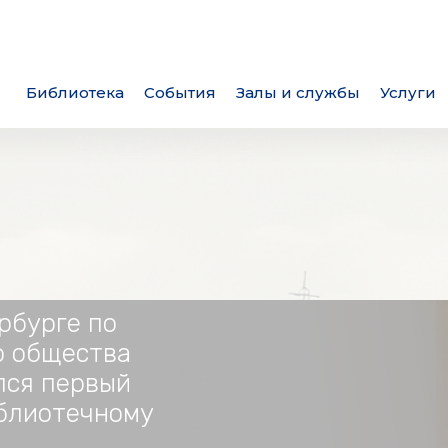
Библиотека
События
Залы и службы
Услуги
рбурге по
о общества
лся первый
иблиотечному