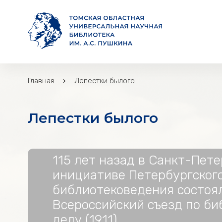
Главная
Лепестки былого
Лепестки былого
Лепестки былого
115 лет назад в Санкт-Пете
инициативе Петербургског
библиотековедения состоя
Всероссийский съезд по б
делу (1911)