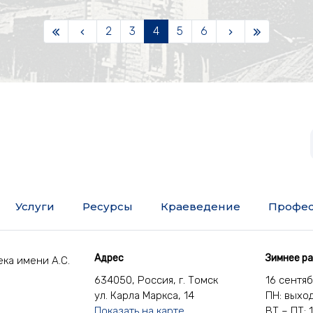
2
3
4
5
6
Услуги
Ресурсы
Краеведение
Профес
Адрес
Зимнее р
ка имени А.С.
634050, Россия, г. Томск
16 сентя
ул. Карла Маркса, 14
ПН: выхо
Показать на карте
ВТ – ПТ: 