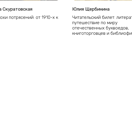
а Скуратовская
Юлия Щербинина
охи потрясений: от 1910-х к
Читательский билет: литер
путешествие по миру
отечественных буквоедов,
книготорговцев и библиоф