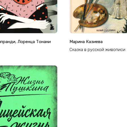
ипранди, Лоренца Тонани
Марина Казиева
Сказка в русской живописи