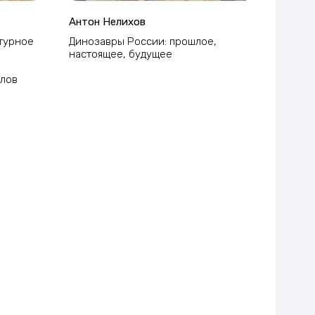
Антон Нелихов
атурное
Динозавры России: прошлое,
настоящее, будущее
илов