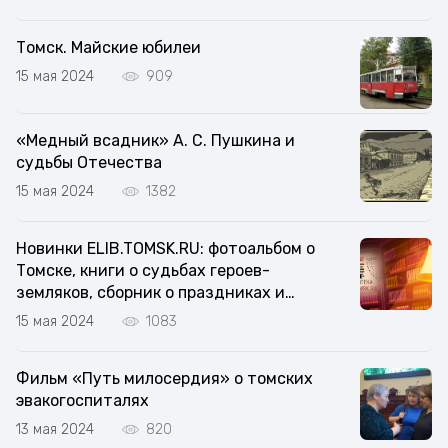
Томск. Майские юбилеи
15 мая 2024
909
«Медный всадник» А. С. Пушкина и
судьбы Отечества
15 мая 2024
1382
Новинки ELIB.TOMSK.RU: фотоальбом о
Томске, книги о судьбах героев-
земляков, сборник о праздниках и
обрядах Томской области
15 мая 2024
1083
Фильм «Путь милосердия» о томских
эвакогоспиталях
13 мая 2024
820