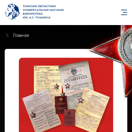
Главная
Кавалер ордена Красной З