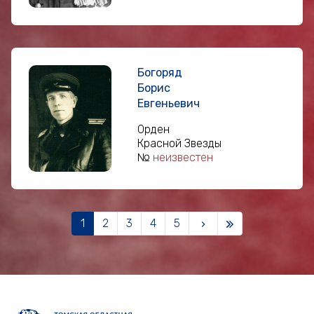
Богоряд
Борис
Евгеньевич
Орден
Красной Звезды
№
неизвестен
1
2
3
4
5