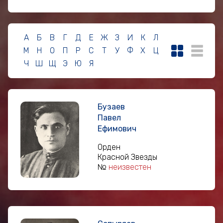
А
Б
В
Г
Д
Е
Ж
З
И
К
Л
М
Н
О
П
Р
С
Т
У
Ф
Х
Ц
Ч
Ш
Щ
Э
Ю
Я
Бузаев
Павел
Ефимович
Орден
Красной Звезды
№
неизвестен