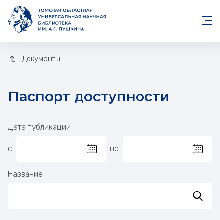
Документы
Паспорт доступности
Фильтр
Дата публикации
с
по
Выбрать дату в календаре
Выбра
Название
Пока