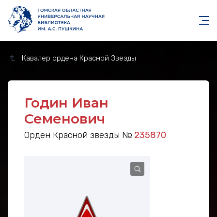
Кавалер ордена Красной Звезды
Годин Иван
Семенович
Орден Красной звезды №
235870