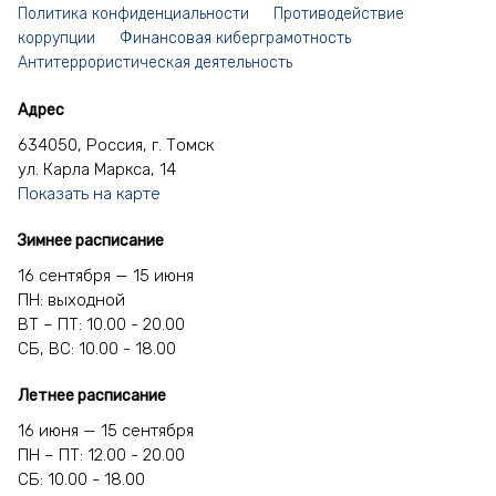
Гребенкин Петр Парфенович
Политика конфиденциальности
Противодействие
коррупции
Финансовая киберграмотность
Антитеррористическая деятельность
Доценко Семён Сергеевич
Адрес
Дробышев Григорий Иванович
634050, Россия, г. Томск
ул. Карла Маркса, 14
Епанчинцев Николай Дмитриевич
Показать на карте
Желудов Иван Венидиктович
Зимнее расписание
16 сентября — 15 июня
Зайцев Борис Алексеевич
ПН: выходной
ВТ – ПТ: 10.00 - 20.00
СБ, ВС: 10.00 - 18.00
Запаренко Федор Ефремович
Летнее расписание
Зубарев Илья Филиппович
16 июня — 15 сентября
ПН – ПТ: 12.00 - 20.00
Зуев Аркадий Иосифович
СБ: 10.00 - 18.00