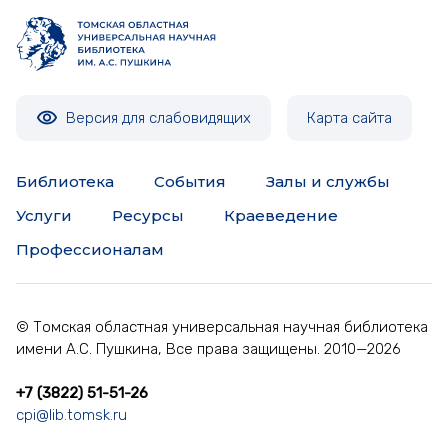
Брандт Леонтий Вениаминович
Брилль Теодор Маркович
Версия для слабовидящих
Карта сайта
Бузаев Павел Ефимович
Библиотека
События
Залы и службы
Быков Николай Андрианович
Услуги
Ресурсы
Краеведение
Быстров Иван Васильевич
Профессионалам
Веселухин Михаил Михайлович
© Томская областная универсальная научная библиотека
имени А.С. Пушкина, Все права защищены. 2010—2026
Годин Иван Семенович
+7 (3822) 51-51-26
Голещихин Петр Евстафьевич
cpi@lib.tomsk.ru