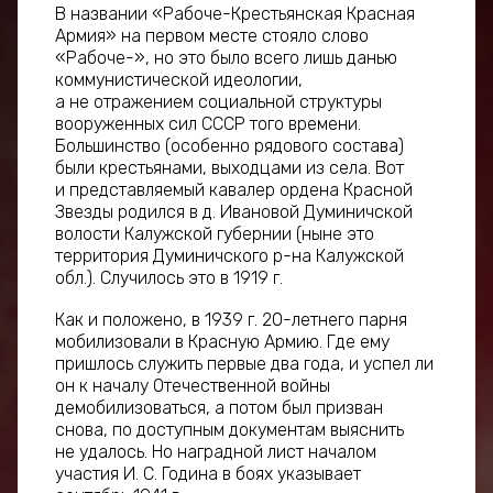
В названии «Рабоче-Крестьянская Красная
Армия» на первом месте стояло слово
«Рабоче-», но это было всего лишь данью
коммунистической идеологии,
а не отражением социальной структуры
вооруженных сил СССР того времени.
Большинство (особенно рядового состава)
были крестьянами, выходцами из села. Вот
и представляемый кавалер ордена Красной
Звезды родился в д. Ивановой Думиничской
волости Калужской губернии (ныне это
территория Думиничского р-на Калужской
обл.). Случилось это в 1919 г.
Как и положено, в 1939 г. 20-летнего парня
мобилизовали в Красную Армию. Где ему
пришлось служить первые два года, и успел ли
он к началу Отечественной войны
демобилизоваться, а потом был призван
снова, по доступным документам выяснить
не удалось. Но наградной лист началом
участия И. С. Година в боях указывает