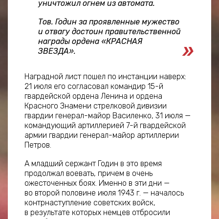
уничтожил огнем из автомата.
Тов. Годин за проявленные мужество
и отвагу достоин правительственной
награды ордена «КРАСНАЯ
ЗВЕЗДА».
Наградной лист пошел по инстанции наверх:
21 июля его согласовал командир 15-й
гвардейской ордена Ленина и ордена
Красного Знамени стрелковой дивизии
гвардии генерал-майор Василенко, 31 июля —
командующий артиллерией 7-й гвардейской
армии гвардии генерал-майор артиллерии
Петров.
А младший сержант Годин в это время
продолжал воевать, причем в очень
ожесточенных боях. Именно в эти дни —
во второй половине июля 1943 г. — началось
контрнаступление советских войск,
в результате которых немцев отбросили