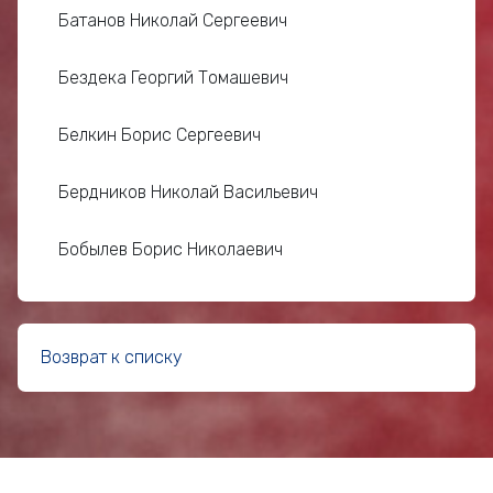
Батанов Николай Сергеевич
Бездека Георгий Томашевич
Белкин Борис Сергеевич
Бердников Николай Васильевич
Бобылев Борис Николаевич
Богомаз Николай Семёнович
Возврат к списку
Богоряд Борис Евгеньевич
Богунов Владимир Кириллович
Бородин Павел Пантелеевич