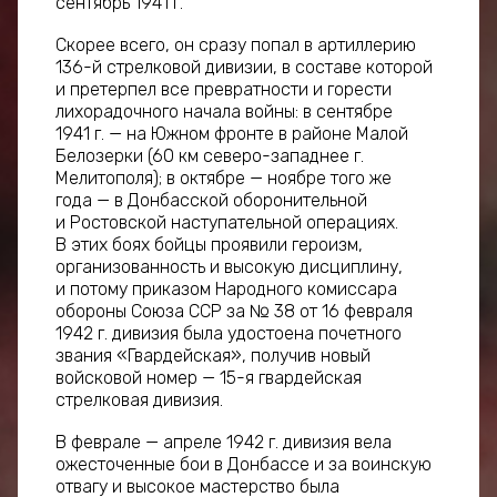
сентябрь 1941 г.
Скорее всего, он сразу попал в артиллерию
136-й стрелковой дивизии, в составе которой
и претерпел все превратности и горести
лихорадочного начала войны: в сентябре
1941 г. — на Южном фронте в районе Малой
Белозерки (60 км северо-западнее г.
Мелитополя); в октябре — ноябре того же
года — в Донбасской оборонительной
и Ростовской наступательной операциях.
В этих боях бойцы проявили героизм,
организованность и высокую дисциплину,
и потому приказом Народного комиссара
обороны Союза ССР за № 38 от 16 февраля
1942 г. дивизия была удостоена почетного
звания «Гвардейская», получив новый
войсковой номер — 15-я гвардейская
стрелковая дивизия.
В феврале — апреле 1942 г. дивизия вела
ожесточенные бои в Донбассе и за воинскую
отвагу и высокое мастерство была