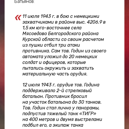
Батьянов:
11 июля 1943 г. в бою с немецкими
захватчиками в районе выс. 4206.9 в
1,5 км юго-восточнее села
Мясоедово Белгородского района
Курской области со своим расчетом
из пушки отбил три атаки
противника. Сам тов. Годин из своего
автомата уложил до 20 немецких
солдат и офицеров, которые
пытались окружить и захватить
материальную часть орудия.
12 июля 1943 г. орудие тов. Година
поддерживало 2-й стрелковый
батальон. Противник бросил
на участок батальона до 30 танков.
Тов. Годин стал лично у панорамы,
подпустив тяжелый танк «ТИГР»
на 400 метров и двумя выстрелами
подбил его, а экипаж танка