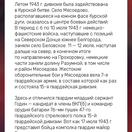
Летом 1943 г. дивизия была задействована
в Курской битве. Село Мясоедово,
располагавшееся на южном фасе Курской
дуги, оказалось в центре боевых действий.
В период с 6 по 10 июля 1943 г. немецко-
фашистские войска, наступавшие с позиций
на Северском Донце южнее Белгорода,
заняли село Беловское. 11 — 12 июля, наступая
дальше на север, в конечном итоге
по направлению на Прохоровку, немецкие
части заняли долину Разумной, в том числе
и район Мясоедова. Жестокие
оборонительные бои у Мясоедова вела 7-я
гвардейская армия, в составе которой как раз
и состояла 15-я гвардейская дивизия.
Здесь и отличился гвардии младший сержант
Годин — кандидат в члены ВКП(б) и командир
орудия батареи 76-мм пушек 47-го
гвардейского стрелкового полка 15-й
гвардейской дивизии. Вот как 17 июля 1943 г.
представил бойца комполка гвардии майор