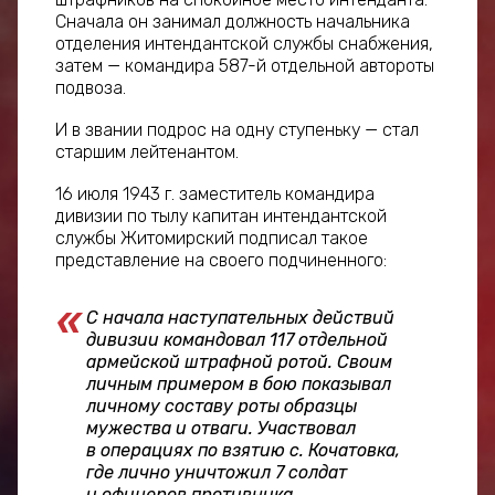
Сначала он занимал должность начальника
отделения интендантской службы снабжения,
затем — командира 587-й отдельной автороты
подвоза.
И в звании подрос на одну ступеньку — стал
старшим лейтенантом.
16 июля 1943 г. заместитель командира
дивизии по тылу капитан интендантской
службы Житомирский подписал такое
представление на своего подчиненного:
С начала наступательных действий
дивизии командовал 117 отдельной
армейской штрафной ротой. Своим
личным примером в бою показывал
личному составу роты образцы
мужества и отваги. Участвовал
в операциях по взятию с. Кочатовка,
где лично уничтожил 7 солдат
и офицеров противника.