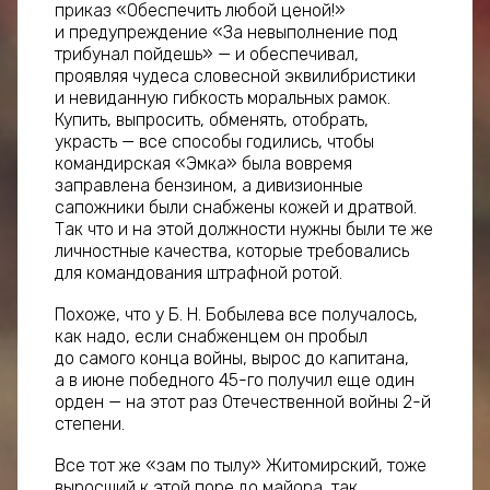
приказ «Обеспечить любой ценой!»
и предупреждение «За невыполнение под
трибунал пойдешь» — и обеспечивал,
проявляя чудеса словесной эквилибристики
и невиданную гибкость моральных рамок.
Купить, выпросить, обменять, отобрать,
украсть — все способы годились, чтобы
командирская «Эмка» была вовремя
заправлена бензином, а дивизионные
сапожники были снабжены кожей и дратвой.
Так что и на этой должности нужны были те же
личностные качества, которые требовались
для командования штрафной ротой.
Похоже, что у Б. Н. Бобылева все получалось,
как надо, если снабженцем он пробыл
до самого конца войны, вырос до капитана,
а в июне победного 45-го получил еще один
орден — на этот раз Отечественной войны 2-й
степени.
Все тот же «зам по тылу» Житомирский, тоже
выросший к этой поре до майора, так