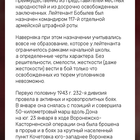
преимущественно из представителей местных
народностей и из досрочно освобожденных
заключенных. Лейтенант Бобылев был
назначен командиром 117-й отдельной
армейской штрафной роты.
Наверняка при этом назначении учитывались
вовсе не образование, которое у лейтенанта
ограничилось рамками начальной школы,
а определенные черты характера. Без
решительности, смелости, жесткости (даже
жестокости) вести в бой только что
освобожденных из тюрем уголовников
невозможно.
Первую половину 1943 г. 232-я дивизия
провела в активных и кровопролитных боях.
В январе она снялась с позиций и совершила
50-километровый марш вдоль Дона
на юг. 23 января в ходе Воронежско-
Касторненской операции она была брошена
в прорыв и в боях за крупный населенный
пункт Кочетовка юго-западнее Воронежа