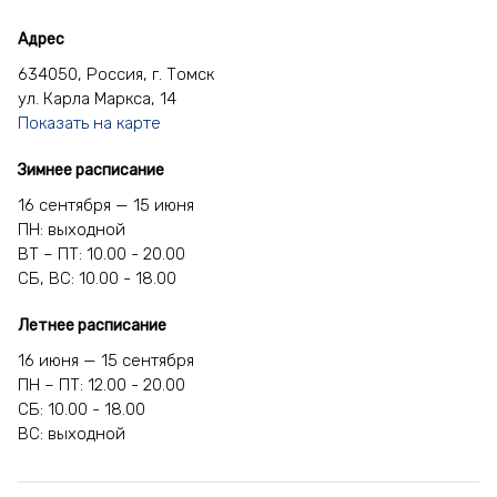
Адрес
Дробышев Григорий Иванович
634050, Россия, г. Томск
ул. Карла Маркса, 14
Епанчинцев Николай Дмитриевич
Показать на карте
Желудов Иван Венидиктович
Зимнее расписание
16 сентября — 15 июня
Зайцев Борис Алексеевич
ПН: выходной
ВТ – ПТ: 10.00 - 20.00
СБ, ВС: 10.00 - 18.00
Запаренко Федор Ефремович
Летнее расписание
Зубарев Илья Филиппович
16 июня — 15 сентября
ПН – ПТ: 12.00 - 20.00
Зуев Аркадий Иосифович
СБ: 10.00 - 18.00
ВС: выходной
Иконников Михаил Николаевич