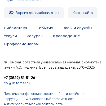
Брилль Теодор Маркович
Версия для слабовидящих
Карта сайта
Бузаев Павел Ефимович
Библиотека
События
Залы и службы
Быков Николай Андрианович
Услуги
Ресурсы
Краеведение
Быстров Иван Васильевич
Профессионалам
Веселухин Михаил Михайлович
© Томская областная универсальная научная библиотека
имени А.С. Пушкина, Все права защищены. 2010—2026
Годин Иван Семенович
+7 (3822) 51-51-26
Голещихин Петр Евстафьевич
cpi@lib.tomsk.ru
Гребенкин Петр Парфенович
Политика конфиденциальности
Противодействие
коррупции
Финансовая киберграмотность
Антитеррористическая деятельность
Доценко Семён Сергеевич