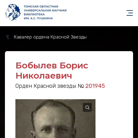
Кавалер ордена Красной Звезды
Бобылев Борис
Николаевич
Орден Красной звезды №
201945