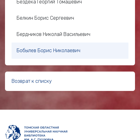
Бездека Георгий Томашевич
Белкин Борис Сергеевич
Бердников Николай Васильевич
Бобылев Борис Николаевич
Богомаз Николай Семёнович
Возврат к списку
Богоряд Борис Евгеньевич
Богунов Владимир Кириллович
Бородин Павел Пантелеевич
Брандт Леонтий Вениаминович