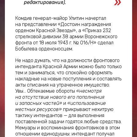
редактирования).
Комдив генерал-майор Улитин начертал
на представлении «Достоин награждения
орденом Красной Звезды», а «Приказ 232
стрелковой дивизии 38 армии Воронежского
фронта от 18 июля 1943 г. № 016/Н» сделал
Бобылева орденоносцем.
Не надо думать, что на должности фронтового
интенданта Красной Армии можно было только
тем и заниматься, что спокойно оформлять
накладные на новые поступления и составлять
акты списания на утраченное имущество.
Увы... Обтекаемые обороты
«несмотря
на отсутствие нового его пополнения
и запасных частей»
и
«использование
местных ресурсов»
прикрывают нехитрую
тактику интендантов — для выполнения
поставленной задачи годятся любые средства.
Мемуары и воспоминания фронтовиков в этом
отношении единодушны: интендант получал