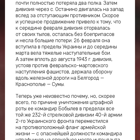
почти полностью потеряла два полка. Затем
дивизия через с. Останино двигалась на запад
вслед за отступающим противником. Скорое
и успешное продвижение привело к тому, что
к середине февраля дивизия оторвалась
от своих тылов, осталась без боеприпасов
и несла большие потери. 26 февраля она
вступила в пределы Украины и до середины
марта вела тяжелые наступательные бои.
А затем вплоть до августа 1943 г. дивизия,
устояв против февральско-мартовского
наступления фашистов, держала оборону
вдоль железной дороги на Белгород —
Краснополье — Сумы.
Теперь уже неизвестно почему, но, скорее
всего, по причине уничтожения штрафной
роты ее командир Бобылев в пределах все
той же 232-й стрелковой дивизии 40-й армии
2-го Украинского фронта переместился
на противоположный фланг армейской
жизни — с опаснейшей должности командира
штрафников на спокойное место интенданта.